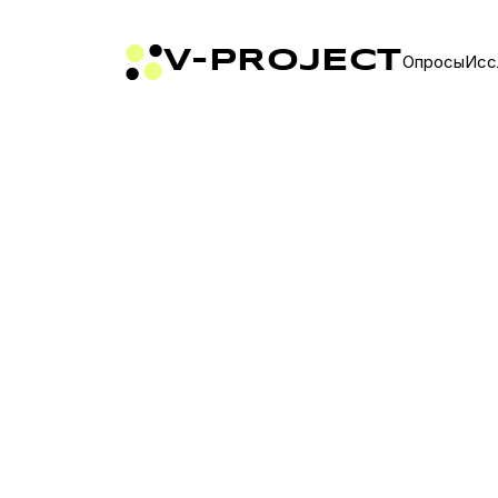
V-PROJECT
Опросы
Исс